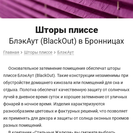
Шторы плиссе
БлэкАут (BlackOut)
в Бронницах
Главная
Шторы плиссе
БлэкАут
Основательное затемнение помещения обеспечат шторы
плиссе БлэкАут (BlackOut). Такие конструкции незаменимы при
обустройстве домашнего кинозала или помещений для сна и
отдыха. Полотна обеспечат качественную защиту от солнечных
лучей в дневное время суток и хорошее затемнение от уличных
фонарей в ночное время. Изделия характеризуются
разнообразием цветовых и фактурных решений, что позволяет
их применять для декора и защиты от солнца оконных проемов
разных помещений.
В компании «Стильные Жалюзи» вы сможете выбрать